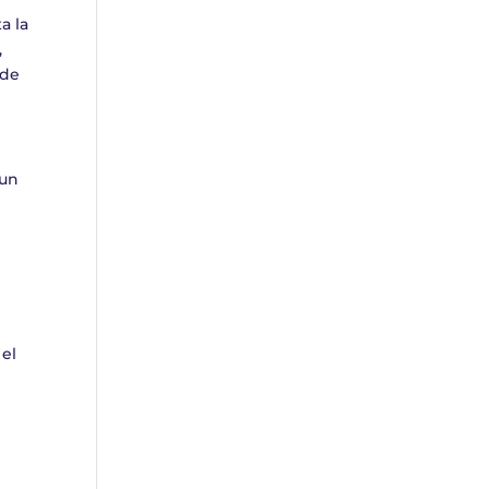
a la
,
 de
 un
 el