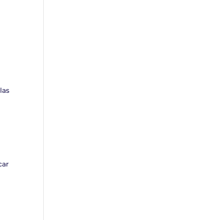
las
car