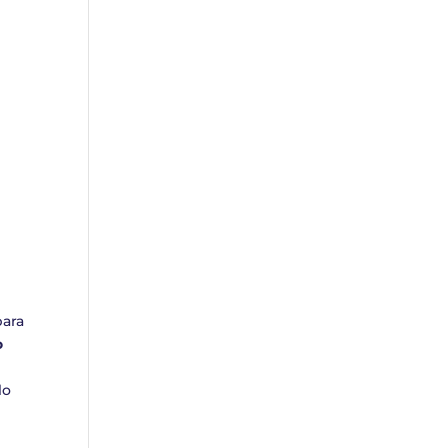
para
o
lo