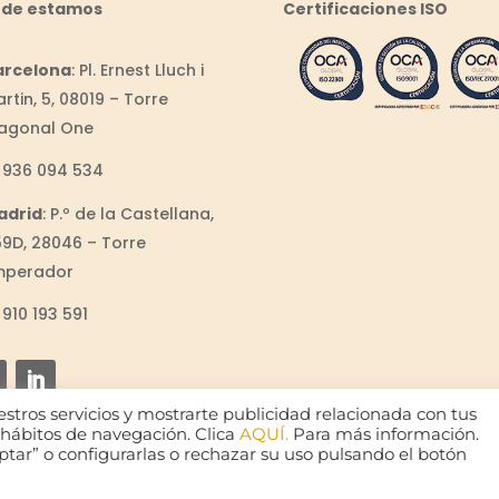
de estamos
Certificaciones ISO
arcelona
:
Pl. Ernest Lluch i
rtin, 5, 08019 –
Torre
iagonal One
4
936 094 534
adrid
:
P.º de la Castellana,
9D, 28046 – Torre
mperador
910 193 591
estros servicios y mostrarte publicidad relacionada con tus
s hábitos de navegación. Clica
AQUÍ.
Para más información.
tar” o configurarlas o rechazar su uso pulsando el botón