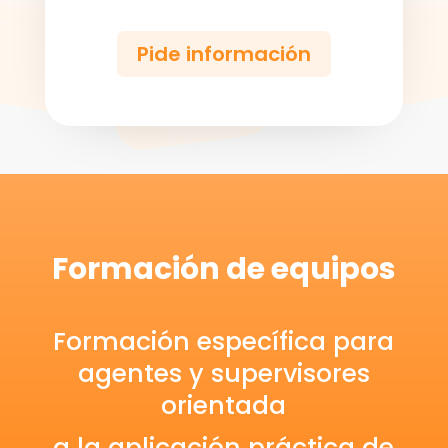
Pide información
Formación de equipos
Formación específica para
agentes y supervisores
orientada
a la aplicación
práctica de